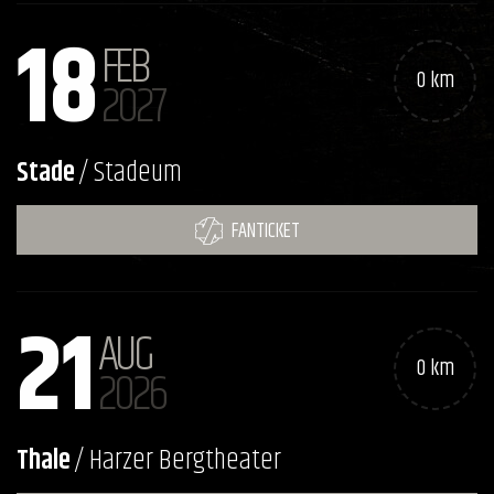
18
FEB
0 km
2027
Stade
/ Stadeum
FANTICKET
21
AUG
0 km
2026
Thale
/ Harzer Bergtheater