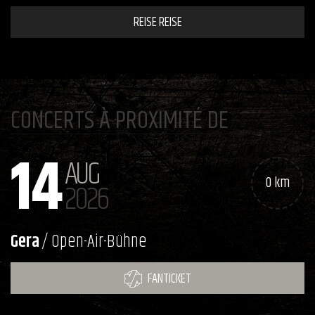
REISE REISE
CONCERTS À PROXIMITÉ DE
14
AUG
0 km
2026
Gera
/ Open-Air-Bühne
FANTICKET