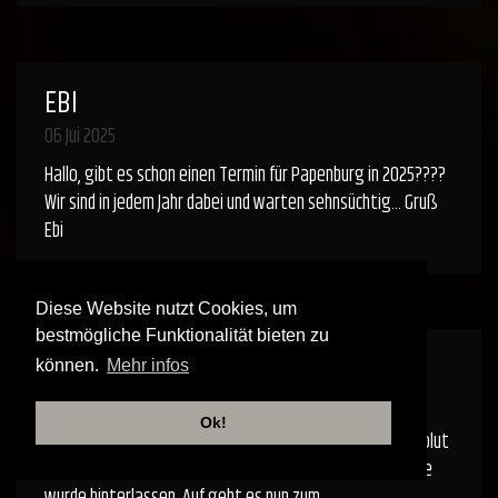
EBI
06 Jui 2025
Hallo, gibt es schon einen Termin für Papenburg in 2025????
Wir sind in jedem Jahr dabei und warten sehnsüchtig... Gruß
Ebi
Diese Website nutzt Cookies, um
bestmögliche Funktionalität bieten zu
ROBERT
können.
Mehr infos
31 Mai 2025
Ok!
Fantastisches Konzert eben in Aschersleben erlebt, absolut
grandios - ich bin restlos begeistert! Ein Abo auf YouTube