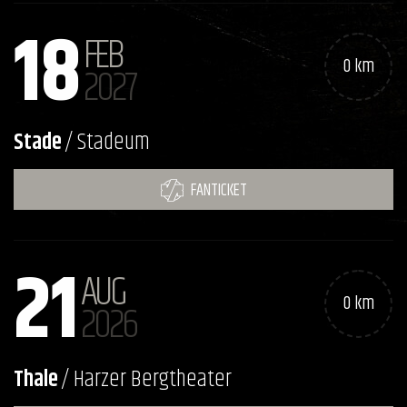
18
FEB
0 km
2027
Stade
/ Stadeum
FANTICKET
21
AUG
0 km
2026
Thale
/ Harzer Bergtheater