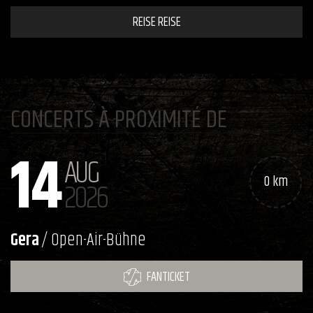
REISE REISE
CONCERTS À PROXIMITÉ DE
14
AUG
0 km
2026
Gera
/ Open-Air-Bühne
FANTICKET