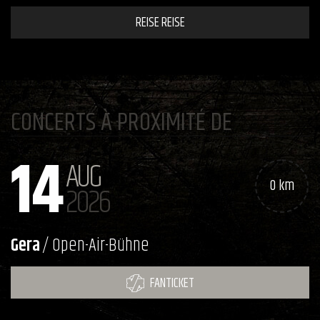
REISE REISE
CONCERTS À PROXIMITÉ DE
14
AUG
0 km
2026
Gera
/ Open-Air-Bühne
FANTICKET