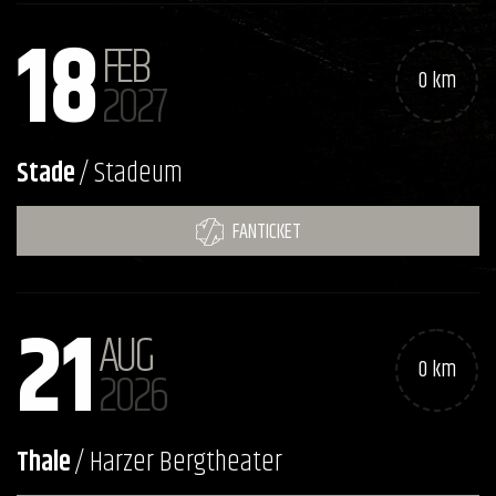
18
FEB
0 km
2027
Stade
/ Stadeum
FANTICKET
21
AUG
0 km
2026
Thale
/ Harzer Bergtheater