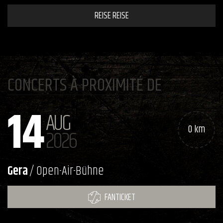
REISE REISE
CONCERTS À PROXIMITÉ DE
14
AUG
0 km
2026
Gera
/ Open-Air-Bühne
FANTICKET