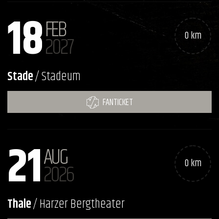
18
FEB
0 km
2027
Stade
/ Stadeum
FANTICKET
21
AUG
0 km
2026
Thale
/ Harzer Bergtheater