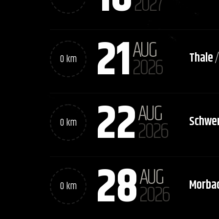
2027
21
AUG
Thale
0 km
2026
22
AUG
Schwer
0 km
2026
28
AUG
Morba
0 km
2026