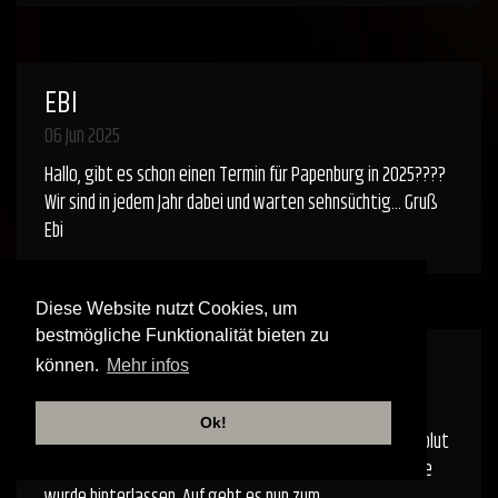
EBI
06 Jun 2025
Hallo, gibt es schon einen Termin für Papenburg in 2025????
Wir sind in jedem Jahr dabei und warten sehnsüchtig... Gruß
Ebi
Diese Website nutzt Cookies, um
bestmögliche Funktionalität bieten zu
ROBERT
können.
Mehr infos
31 May 2025
Ok!
Fantastisches Konzert eben in Aschersleben erlebt, absolut
grandios - ich bin restlos begeistert! Ein Abo auf YouTube