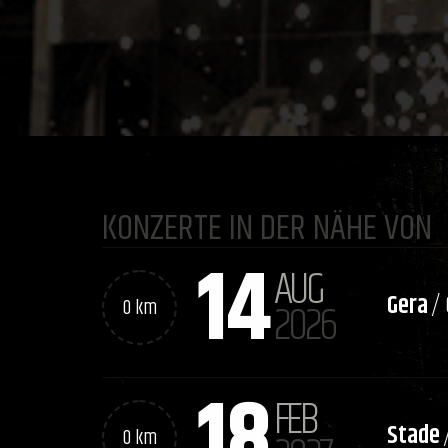
KONZERTE IN DER NÄHE VON
14
AUG
Gera
/
0 km
2026
18
FEB
Stade
0 km