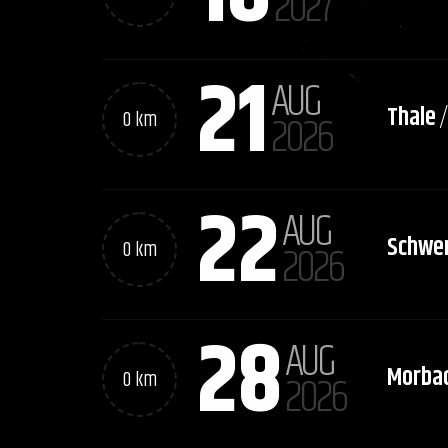
2027
21
AUG
Thale
0 km
2026
22
AUG
Schwer
0 km
2026
28
AUG
Morba
0 km
2026