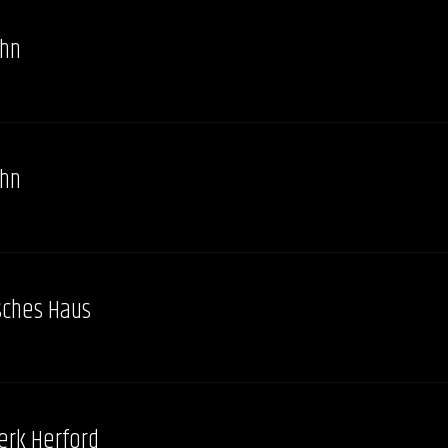
ahn
ahn
sches Haus
erk Herford