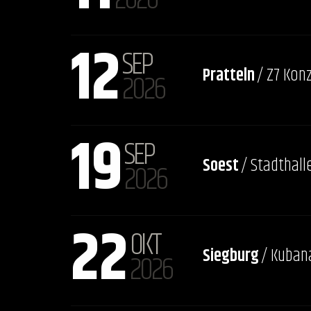
12
SEP
Pratteln
/ Z7 Kon
2026
19
SEP
Soest
/ Stadthall
2026
22
OKT
Siegburg
/ Kuban
2026