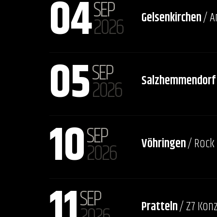
04
SEP
Gelsenkirchen
/ 
2026
05
SEP
Salzhemmendorf
2026
10
SEP
Vöhringen
/ Rock
2026
11
SEP
Pratteln
/ Z7 Kon
2026