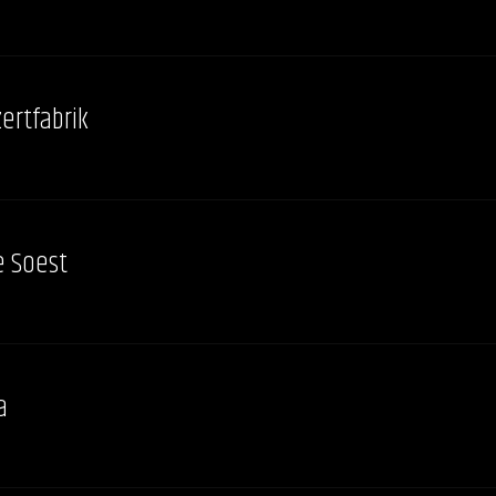
zertfabrik
e Soest
a