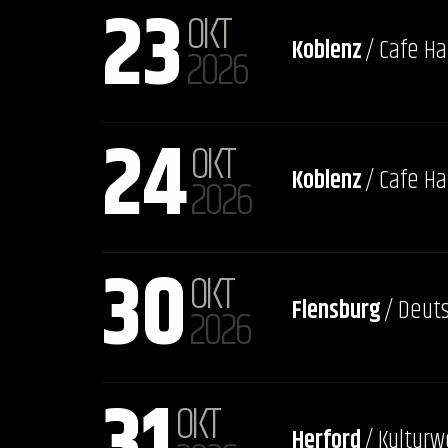
23
OKT
Koblenz
/ Cafe H
2026
24
OKT
Koblenz
/ Cafe H
2026
30
OKT
Flensburg
/ Deut
2026
31
OKT
Herford
/ Kulturw