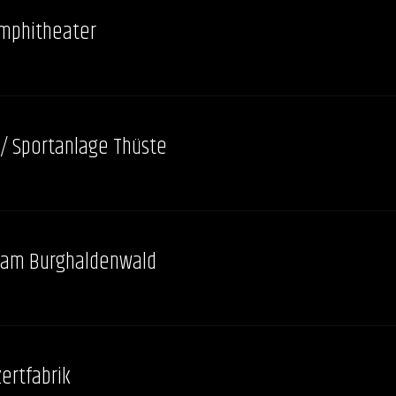
Amphitheater
/ Sportanlage Thüste
 am Burghaldenwald
zertfabrik