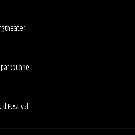
rgtheater
lparkbühne
d Festival