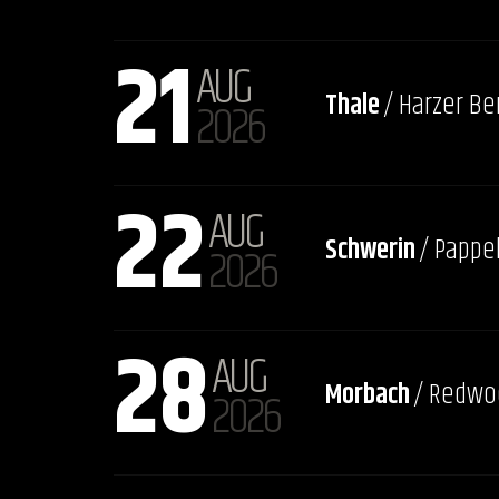
21
AUG
Thale
/ Harzer Be
2026
22
AUG
Schwerin
/ Pappe
2026
28
AUG
Morbach
/ Redwoo
2026