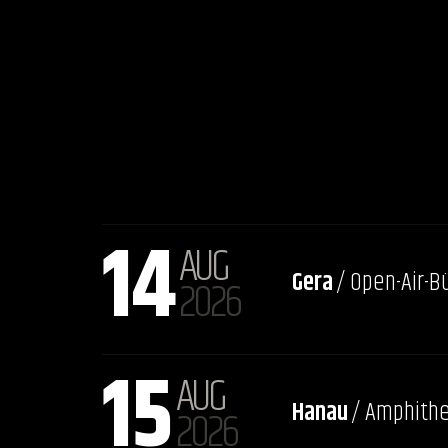
14
AUG
Gera
/ Open-Air-
2026
15
AUG
Hanau
/ Amphith
2026