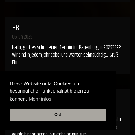
EBI
06 Jun 2025
Hallo, gibt es schon einen Termin für Papenburg in 2025????
Wir sind in jedem Jahr dabei und warten sehnsüchtig... Gruß
Ebi
Diese Website nutzt Cookies, um
bestmögliche Funktionalität bieten zu
ROBERT
können.
Mehr infos
31 Mai 2025
Ok!
Fantastisches Konzert eben in Aschersleben erlebt, absolut
grandios - ich bin restlos begeistert! Ein Abo auf YouTube