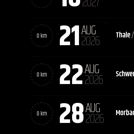
2027
21
AUG
Thale
0 km
2026
22
AUG
Schwer
0 km
2026
28
AUG
Morba
0 km
2026