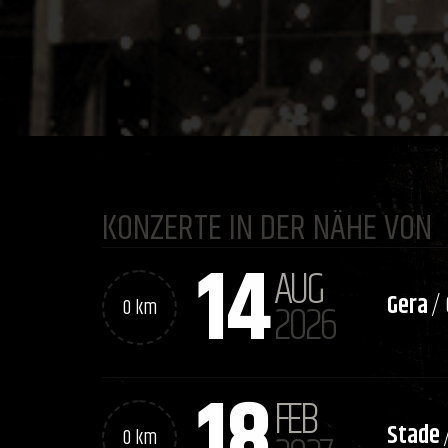
KONZERTE IN DER NÄHE VON
14
AUG
Gera
/
0 km
2026
18
FEB
Stade
0 km