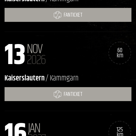
FANTICKET
13
NOV
60
2026
km
Kaiserslautern
/ Kammgarn
FANTICKET
16
JAN
125
km