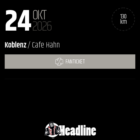
24
OKT
130
2026
km
Koblenz
/ Cafe Hahn
FANTICKET