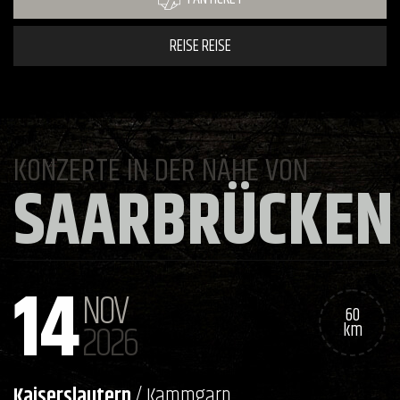
REISE REISE
KONZERTE IN DER NÄHE VON
SAARBRÜCKEN
14
NOV
60
2026
km
Kaiserslautern
/ Kammgarn