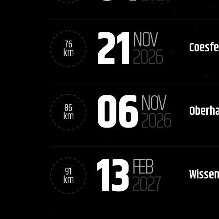
21
NOV
76
Coesfe
2026
km
06
NOV
86
Oberh
2026
km
13
FEB
91
Wisse
2027
km