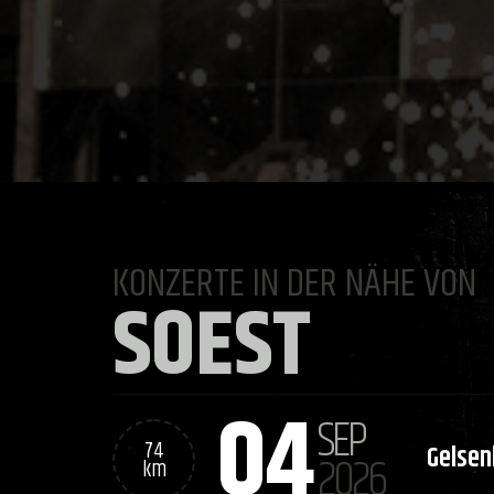
KONZERTE IN DER NÄHE VON
SOEST
04
SEP
74
Gelsen
2026
km