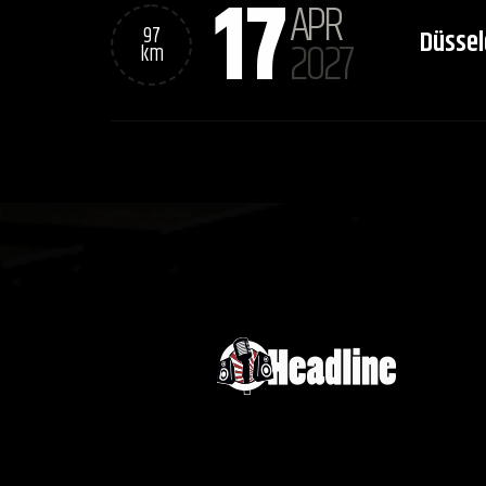
17
APR
97
Düssel
2027
km