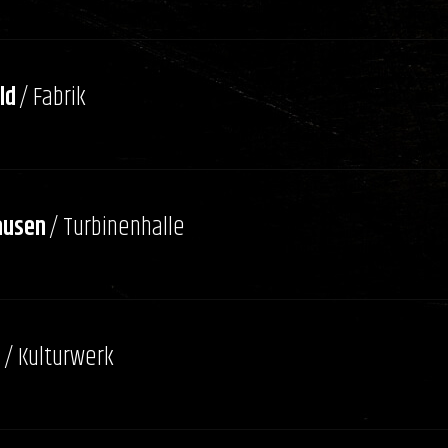
ld
/ Fabrik
ausen
/ Turbinenhalle
n
/ Kulturwerk