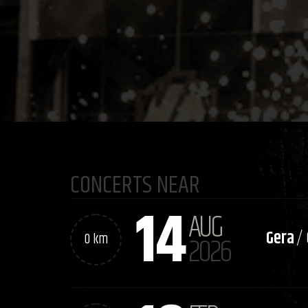
CONCERTS NEAR
14
AUG
Gera
/
0 km
2026