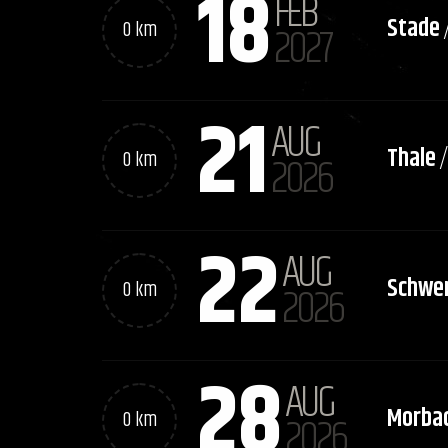
18
FEB
Stade
0 km
2027
21
AUG
Thale
0 km
2026
22
AUG
Schwer
0 km
2026
28
AUG
Morba
0 km
2026