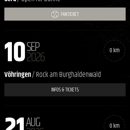
FANTICKET
10
SEP
0 km
2026
Vöhringen
/ Rock am Burghaldenwald
INFOS & TICKETS
21
AUG
0 km