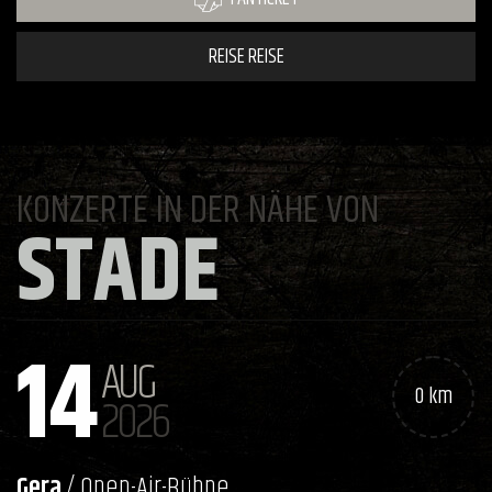
REISE REISE
KONZERTE IN DER NÄHE VON
STADE
14
AUG
0 km
2026
Gera
/ Open-Air-Bühne