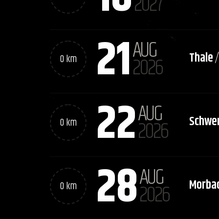
2027
21
AUG
Thale
0 km
2026
22
AUG
Schwer
0 km
2026
28
AUG
Morba
0 km
2026