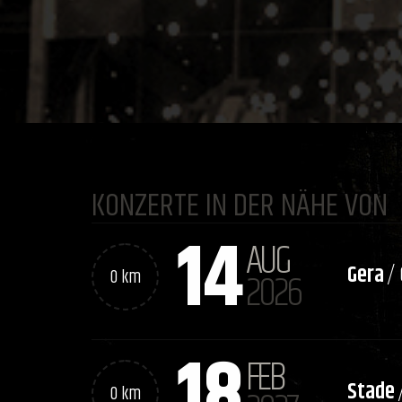
KONZERTE IN DER NÄHE VON
14
AUG
Gera
/
0 km
2026
18
FEB
Stade
0 km