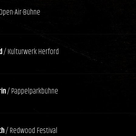
 Open-Air-Bühne
d
/ Kulturwerk Herford
in
/ Pappelparkbühne
ch
/ Redwood Festival