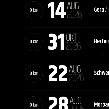
14
AUG
Gera
/
0 km
2026
31
OKT
Herfor
0 km
2026
22
AUG
Schwer
0 km
2026
28
AUG
Morba
0 km