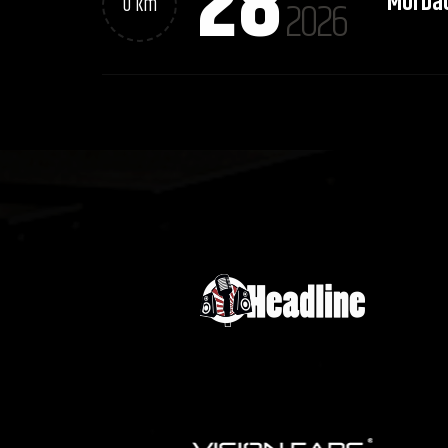
28
Morba
0 km
2026