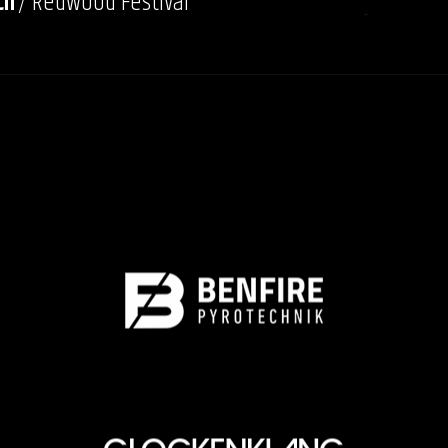
ch
/ Redwood Festival