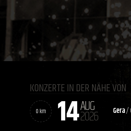
KONZERTE IN DER NÄHE VON
14
AUG
Gera
/
0 km
2026