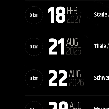
18
FEB
Stade
0 km
2027
21
AUG
Thale
0 km
2026
22
AUG
Schwer
0 km
2026
AUG