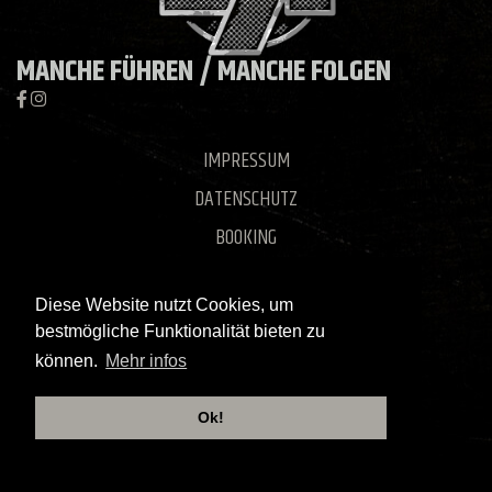
MANCHE FÜHREN / MANCHE
FOLGEN
IMPRESSUM
DATENSCHUTZ
BOOKING
PRESSE
Diese Website nutzt Cookies, um
KONTAKT
bestmögliche Funktionalität bieten zu
können.
Mehr infos
©Copyright 2026. All rights reserved.
Website powered by
stevefeledziak.com
Ok!